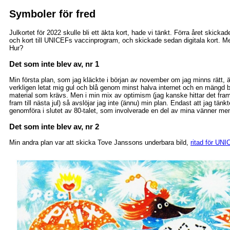
Symboler för fred
Julkortet för 2022 skulle bli ett äkta kort, hade vi tänkt. Förra året skick
och kort till UNICEFs vaccinprogram, och skickade sedan digitala kort. Men 
Hur?
Det som inte blev av, nr 1
Min första plan, som jag kläckte i början av november om jag minns rätt, är
verkligen letat mig gul och blå genom minst halva internet och en mängd but
material som krävs. Men i min mix av optimism (jag kanske hittar det fram
fram till nästa jul) så avslöjar jag inte (ännu) min plan. Endast att jag tän
genomföra i slutet av 80-talet, som involverade en del av mina vänner men s
Det som inte blev av, nr 2
Min andra plan var att skicka Tove Janssons underbara bild,
ritad för UN