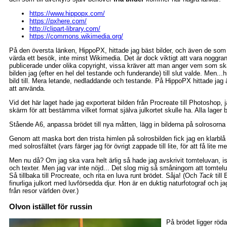
https://www.hippopx.com/
https://pxhere.com/
http://clipart-library.com/
https://commons.wikimedia.org/
På den översta länken, HippoPX, hittade jag bäst bilder, och även de som j
värda ett besök, inte minst Wikimedia. Det är dock viktigt att vara noggra
publicerade under olika copyright, vissa kräver att man anger vem som sk
bilden jag (efter en hel del testande och funderande) till slut valde. Men...
bild till. Mera letande, nedladdande och testande. På HippoPX hittade jag
att använda.
Vid det här laget hade jag exporterat bilden från Procreate till Photoshop,
skärm för att bestämma vilket format själva julkortet skulle ha. Alla lager b
Stående A6, anpassa brödet till nya måtten, lägg in bilderna på solrosorna 
Genom att maska bort den trista himlen på solrosbilden fick jag en klarblå 
med solrosfältet (vars färger jag för övrigt zappade till lite, för att få lite m
Men nu då? Om jag ska vara helt ärlig så hade jag avskrivit tomteluvan, is
och texter. Men jag var inte nöjd... Det slog mig så småningom att tomtel
Så tillbaka till Procreate, och rita en luva runt brödet. Såja! (Och
Tack
till
finurliga julkort med luvförsedda djur. Hon är en duktig naturfotograf och ja
från resor världen över.)
Olvon istället för russin
På brödet ligger röda