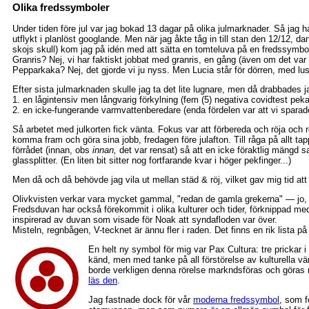
Olika fredssymboler
Under tiden före jul var jag bokad 13 dagar på olika julmarknader. Så jag ha
utflykt i planlöst googlande. Men när jag åkte tåg in till stan den 12/12, da
skojs skull) kom jag på idén med att sätta en tomteluva på en fredssymbo
Granris? Nej, vi har faktiskt jobbat med granris, en gång (även om det var
Pepparkaka? Nej, det gjorde vi ju nyss. Men Lucia står för dörren, med lu
Efter sista julmarknaden skulle jag ta det lite lugnare, men då drabbades j
1. en lågintensiv men långvarig förkylning (fem (5) negativa covidtest peka
2. en icke-fungerande varmvattenberedare (enda fördelen var att vi sparade
Så arbetet med julkorten fick vänta. Fokus var att förbereda och röja och 
komma fram och göra sina jobb, fredagen före julafton. Till råga på allt ta
förrådet (innan, obs
innan,
det var rensat) så att en icke föraktlig mängd s
glassplitter. (En liten bit sitter nog fortfarande kvar i höger pekfinger...)
Men då och då behövde jag vila ut mellan städ & röj, vilket gav mig tid 
Olivkvisten verkar vara mycket gammal, "redan de gamla grekerna" — jo, 
Fredsduvan har också förekommit i olika kulturer och tider, förknippad me
inspirerad av duvan som visade för Noak att syndafloden var över.
Misteln, regnbågen, V-tecknet är ännu fler i raden. Det finns en rik lista p
En helt ny symbol för mig var Pax Cultura: tre prickar i 
känd, men med tanke på all förstörelse av kulturella vä
borde verkligen denna rörelse markndsföras och göras 
läs den
.
Jag fastnade dock för vår
moderna fredssymbol
, som 