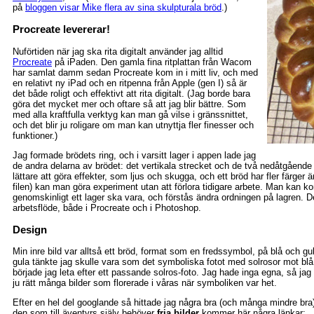
på
bloggen visar Mike flera av sina skulpturala bröd
.)
Procreate levererar!
Nuförtiden när jag ska rita digitalt använder jag alltid
Procreate
på iPaden. Den gamla fina ritplattan från Wacom
har samlat damm sedan Procreate kom in i mitt liv, och med
en relativt ny iPad och en ritpenna från Apple (gen I) så är
det både roligt och effektivt att rita digitalt. (Jag borde bara
göra det mycket mer och oftare så att jag blir bättre. Som
med alla kraftfulla verktyg kan man gå vilse i gränssnittet,
och det blir ju roligare om man kan utnyttja fler finesser och
funktioner.)
Jag formade brödets ring, och i varsitt lager i appen lade jag
de andra delarna av brödet: det vertikala strecket och de två nedåtgående
lättare att göra effekter, som ljus och skugga, och ett bröd har fler färger 
filen) kan man göra experiment utan att förlora tidigare arbete. Man kan 
genomskinligt ett lager ska vara, och förstås ändra ordningen på lagren. Det
arbetsflöde, både i Procreate och i Photoshop.
Design
Min inre bild var alltså ett bröd, format som en fredssymbol, på blå och g
gula tänkte jag skulle vara som det symboliska fotot med solrosor mot blå 
började jag leta efter ett passande solros-foto. Jag hade inga egna, så ja
ju rätt många bilder som florerade i våras när symboliken var het.
Efter en hel del googlande så hittade jag några bra (och många mindre bra) s
den som till äventyrs själv behöver
fria bilder
kommer här några länkar: