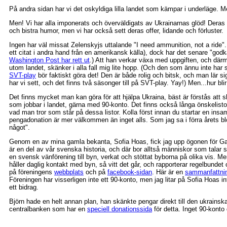
På andra sidan har vi det oskyldiga lilla landet som kämpar i underläge. 
Men! Vi har alla imponerats och överväldigats av Ukrainarnas glöd! Dera
och bistra humor, men vi har också sett deras offer, lidande och förluster.
Ingen har väl missat Zelenskyjs uttalande "I need ammunition, not a ride". (
ett citat i andra hand från en amerikansk källa), dock har det senare "god
Washington Post har rett ut
.) Att han verkar växa med uppgiften, och där
utom landet, skänker i alla fall mig lite hopp. (Och den som ännu inte ha
SVT-play
bör faktiskt göra det! Den är både rolig och bitsk, och man lär si
har vi sett, och det finns två säsonger till på SVT-play. Yay!) Men...hur bl
Det finns mycket man kan göra för att hjälpa Ukraina, bäst är förstås att sk
som jobbar i landet, gärna med 90-konto. Det finns också långa önskelisto
vad man tror som står på dessa listor. Kolla först innan du startar en insa
pengadonation är mer välkommen än inget alls. Som jag sa i förra årets bl
något".
Genom en av mina gamla bekanta, Sofia Hoas, fick jag upp ögonen för Ga
är en del av vår svenska historia, och där bor alltså människor som tala
en svensk vänförening till byn, verkat och stöttat byborna på olika vis. 
håller daglig kontakt med byn, så vitt det går, och rapporterar regelbundet
på föreningens
webbplats
och på
facebook-sidan
. Här är en
sammanfattni
Föreningen har visserligen inte ett 90-konto, men jag litar på Sofia Hoas i
ett bidrag.
Björn hade en helt annan plan, han skänkte pengar direkt till den ukrains
centralbanken som har en
speciell donationssida
för detta. Inget 90-konto