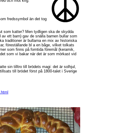
red och mot krig.
d som fredssymbol än det tog
ns ut som katter? Men tydligen ska de skydda
av ett barn) gav de snälla barnen bullar som
a traditioner är bullarna en mix av historiska
ar, föreställande bl a en båge, vilket tolkats
rmer som finns på forntida föremål (keramik,
ödet som vi bakar när det är som mörkast vid
e sin tilltro till brödets magi: det är solhjul,
lsats till brödet först på 1800-talet i Sverige
.html