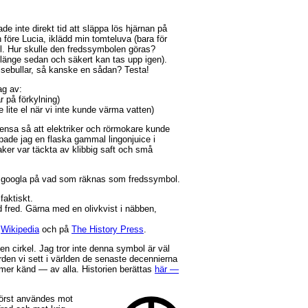
de inte direkt tid att släppa lös hjärnan på
n före Lucia, iklädd min tomteluva (bara för
l. Hur skulle den fredssymbolen göras?
 länge sedan och säkert kan tas upp igen).
ssebullar, så kanske en sådan? Testa!
ag av:
r på förkylning)
 lite el när vi inte kunde värma vatten)
rensa så att elektriker och rörmokare kunde
ppade jag en flaska gammal lingonjuice i
aker var täckta av klibbig saft och små
att googla på vad som räknas som fredssymbol.
faktiskt.
d fred. Gärna med en olivkvist i näbben,
å
Wikipedia
och på
The History Press
.
en cirkel. Jag tror inte denna symbol är väl
rden vi sett i världen de senaste decennierna
mer känd — av alla. Historien berättas
här —
först användes mot