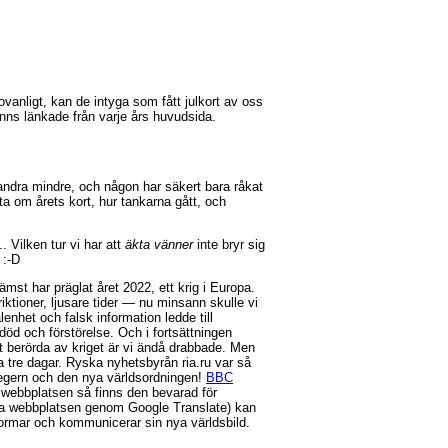
 ovanligt, kan de intyga som fått julkort av oss
inns länkade från varje års huvudsida.
 andra mindre, och någon har säkert bara råkat
a om årets kort, hur tankarna gått, och
.. Vilken tur vi har att
äkta vänner
inte bryr sig
 :-D
st har präglat året 2022, ett krig i Europa.
iktioner, ljusare tider — nu minsann skulle vi
enhet och falsk information ledde till
 död och förstörelse. Och i fortsättningen
ekt berörda av kriget är vi ändå drabbade. Men
a tre dagar. Ryska nyhetsbyrån ria.ru var så
segern och den nya världsordningen!
BBC
 webbplatsen så finns den bevarad för
öra webbplatsen genom Google Translate) kan
rmar och kommunicerar sin nya världsbild.