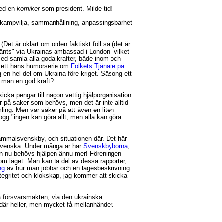
Med en
komiker
som president. Milde tid!
s kampvilja, sammanhållning, anpassingsbarhet
Det är oklart om orden faktiskt föll så (det är
känts" via Ukrainas ambassad i London, vilket
med samla alla goda krafter, både inom och
r sett hans humorserie om
Folkets Tjänare på
g en hel del om Ukraina före kriget. Säsong ett
ir man en god kraft?
icka pengar till någon vettig hjälporganisation
r på saker som behövs, men det är inte alltid
mling. Men var säker på att även en liten
ogg "ingen kan göra allt, men alla kan göra
mmalsvenskby, och situationen där. Det här
r svenska. Under många år har
Svenskbyborna
,
Men nu behövs hjälpen ännu mer! Föreningen
 om läget. Man kan ta del av dessa rapporter,
ng
av hur man jobbar och en lägesbeskrivning.
ntegritet och klokskap, jag kommer att skicka
ka försvarsmakten, via den ukrainska
 där heller, men mycket få mellanhänder.