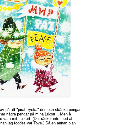
ntav på att "pirat-trycka" den och skänka pengar
jänar några pengar på mina julkort... Men å
te vara mitt julkort. (Det räcker inte med att
nan jag föddes var Tove.) Så en annan plan