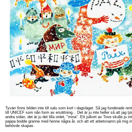
Tyvärr finns bilden inte till salu som kort i dagsläget. Så jag funderade re
till UNICEF som nån form av ersättning... Det är ju inte heller så att jag t
andra sidan, det är ju det lilla ordet, "mina". Ett julkort av Tove skulle ju in
pappa bodde granne med henne några år, och att ett arbetsnamn på mig in
behövde skapas.