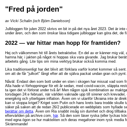
"Fred på jorden"
av Vicki Schalin (och Björn Danielsson)
Julbloggen för julen 2022 skrivs en bit in på det nya året 2023. Det är inte
under åren, och den som önskar läsa tidigare julbloggar kan göra det, de f
2022 — var hittar man hopp för framtiden?
Hej och välkommen hit till årets betraktelse. En del av er känner mig väl,
hamna här, i jakten på något ni hoppas ska vara givande. Jag brukar berätt
arbetets gång. Lite tips om mina verktyg brukar också komma med.
Lika traditionsenligt har det blivit att förklara varför kortet kommer så sent.
om att de får "julkort" långt efter att de själva packat undan gran och pynt.
Nåväl. Endast den som bott under en sten i skogen har missat vad som främ
Alla hade vi förhoppningar för ett år sedan, med covid-vaccin, släppta restr
ta igen det vi förlorat under två år! Men någon sjuk kombination av maktgal
torsdagen 24:e februari, när världen vaknade upp till sirener och krevader,
energikrig och ytterligare inflation. Även om vi utanför Ukraina inte är dir
kan vi stoppa kriget? Kriget som Putin och hans krets bara trodde skulle t
säker på saken att de redan 26/2 publicerade en webbplats som hyllade 
berättar om detta
. Även om Ria snabbt insåg sin dumhet och drog tillbaka
eftervärlden på archive.com,
här
. Så den som läser ryska (eller lyckas k
med egna ögon se hur makteliten och deras megafoner inom rysk media fo
Skrämmande!