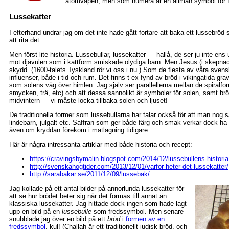
atomvapen, men som numera är en allmän symbol för f
Lussekatter
I efterhand undrar jag om det inte hade gått fortare att baka ett lussebrö
att rita det...
Men först lite historia. Lussebullar, lussekatter — hallå, de ser ju inte e
mot djävulen som i kattform smiskade olydiga barn. Men Jesus (i skepnad 
skydd. (1600-talets Tyskland rör vi oss i nu.) Som de flesta av våra svensk
influenser, både i tid och rum. Det finns t ex fynd av bröd i vikingatida grav
som solens väg över himlen. Jag själv ser parallellerna mellan de spiralfo
smycken, trä, etc) och att dessa sannolikt är symboler för solen, samt br
midvintern — vi måste locka tillbaka solen och ljuset!
De traditionella former som lussebullarna har talar också för att man nog satt
lindebarn, julgalt etc. Saffran som ger både färg och smak verkar dock ha til
även om kryddan förekom i matlagning tidigare.
Här är några intressanta artiklar med både historia och recept:
https://cravingsbymalin.blogspot.com/2014/12/lussebullens-historia
http://svenskahogtider.com/2013/12/01/varfor-heter-det-lussekatter/
http://sarabakar.se/2011/12/09/lussebak/
Jag kollade på ett antal bilder på annorlunda lussekatter för
att se hur brödet beter sig när det formas till annat än
klassiska lussekatter. Jag hittade dock ingen som hade lagt
upp en bild på en
lussebulle
som fredssymbol. Men senare
snubblade jag över en bild på ett
bröd
i
formen av en
fredssymbol
, kul! (Challah är ett traditionellt judisk bröd, och