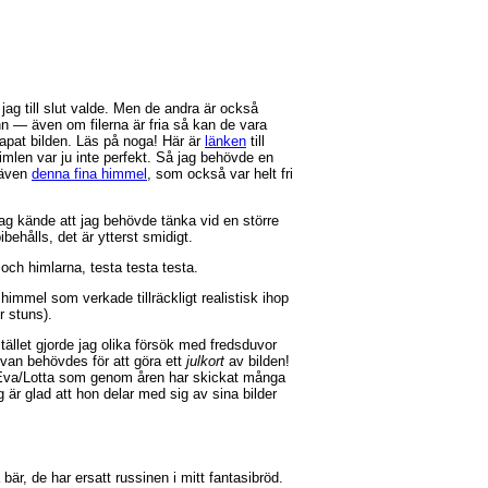
ag till slut valde. Men de andra är också
nn — även om filerna är fria så kan de vara
apat bilden. Läs på noga! Här är
länken
till
himlen var ju inte perfekt. Så jag behövde en
 även
denna fina himmel
, som också var helt fri
 jag kände att jag behövde tänka vid en större
ibehålls, det är ytterst smidigt.
och himlarna, testa testa testa.
himmel som verkade tillräckligt realistisk ihop
er stuns).
tället gjorde jag olika försök med fredsduvor
uvan behövdes för att göra ett
julkort
av bilden!
 Eva/Lotta som genom åren har skickat många
g är glad att hon delar med sig av sina bilder
 bär, de har ersatt russinen i mitt fantasibröd.