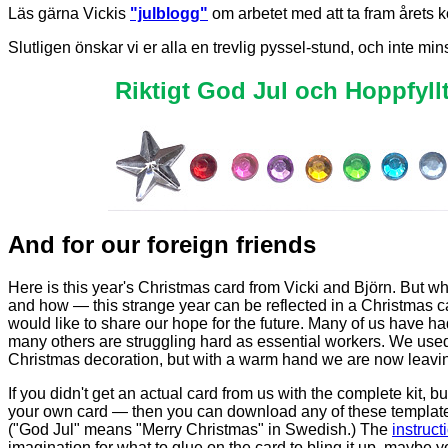
Läs gärna Vickis
"julblogg"
om arbetet med att ta fram årets ko
Slutligen önskar vi er alla en trevlig pyssel-stund, och inte min
Riktigt God Jul och Hoppfyllt
And for our foreign friends
Here is this year's Christmas card from Vicki and Björn. But 
and how — this strange year can be reflected in a Christmas c
would like to share our hope for the future. Many of us have had
many others are struggling hard as essential workers. We used
Christmas decoration, but with a warm hand we are now leaving 
If you didn't get an actual card from us with the complete kit, b
your own card — then you can download any of these template
("God Jul" means "Merry Christmas" in Swedish.) The
instruct
imagination for what to glue on the card to bling it up, maybe 