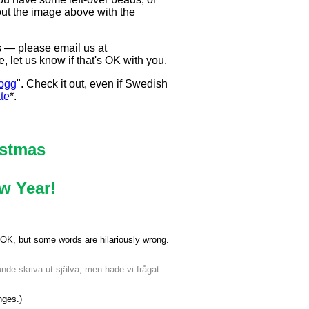
out the image above with the
s — please email us at
, let us know if that's OK with you.
logg
". Check it out, even if Swedish
te
*.
istmas
w Year!
 OK, but some words are hilariously wrong.
nde skriva ut själva, men hade vi frågat
nges.)