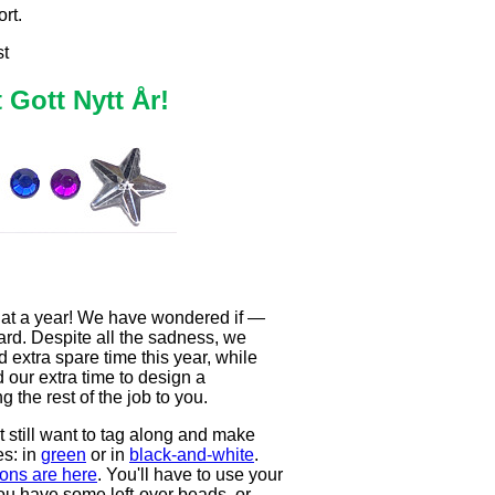
rt.
st
 Gott Nytt År!
what a year! We have wondered if —
ard. Despite all the sadness, we
 extra spare time this year, while
 our extra time to design a
the rest of the job to you.
ut still want to tag along and make
s: in
green
or in
black-and-white
.
ions are here
. You'll have to use your
you have some left-over beads, or