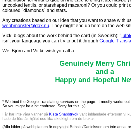
uncooked lentils, or starshaped macaroni? Or you could print 
coloured "diamonds" and stars.
Any creations based on our idea that you want to share with u
webbmonster@dax.nu
. They might end up here on the web site
Vicki blogs about the work behind the card (in Swedish): "
julb
isn't your language you can try to put it through
Google Transla
We, Björn and Vicki, wish you all a
Genuinely Merry Chr
and a
Happy and Hopeful Ne
* We tried the Google Translating services on the page. It mostly works out
So you might be a bit confused. Sorry for this. ;-)
I år har inte våra vänner på
Kista Snabbtryck
varit inblandade eftersom vi ku
hade de förstås hjälpt oss lika skickligt som de brukar.
(Alla bilder på webbplatsen är copyright Schalin/Danielsson om inte annat a