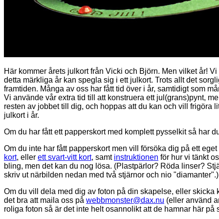
Här kommer årets julkort från Vicki och Björn. Men vilket år! 
detta märkliga år kan spegla sig i ett julkort. Trots allt det sorg
framtiden. Många av oss har fått tid över i år, samtidigt som mån
Vi använde vår extra tid till att konstruera ett jul(grans)pynt
resten av jobbet till dig, och hoppas att du kan och vill frigöra lit
julkort i år.
Om du har fått ett papperskort med komplett pysselkit så har d
Om du inte har fått papperskort men vill försöka dig på ett ege
kort
, eller
ett svart-vitt kort
, samt
instruktionen
för hur vi tänkt o
bling, men det kan du nog lösa. (Plastpärlor? Röda linser? St
skriv ut närbilden nedan med två stjärnor och nio "diamanter".)
Om du vill dela med dig av foton på din skapelse, eller skicka
det bra att maila oss på
webbmonster@dax.nu
(eller använd a
roliga foton så är det inte helt osannolikt att de hamnar här på