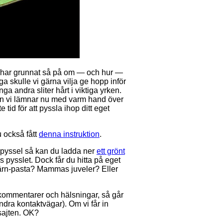
Vi har grunnat så på om — och hur —
liga skulle vi gärna vilja ge hopp inför
ga andra sliter hårt i viktiga yrken.
, men vi lämnar nu med varm hand över
e tid för att pyssla ihop ditt eget
u också fått
denna instruktion
.
t pyssel så kan du ladda ner
ett grönt
ss pysslet. Dock får du hitta på eget
järn-pasta? Mammas juveler? Eller
 kommentarer och hälsningar, så går
ndra kontaktvägar). Om vi får in
 sajten. OK?