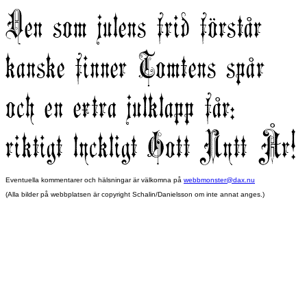
Eventuella kommentarer och hälsningar är välkomna på
webbmonster@dax.nu
(Alla bilder på webbplatsen är copyright Schalin/Danielsson om inte annat anges.)